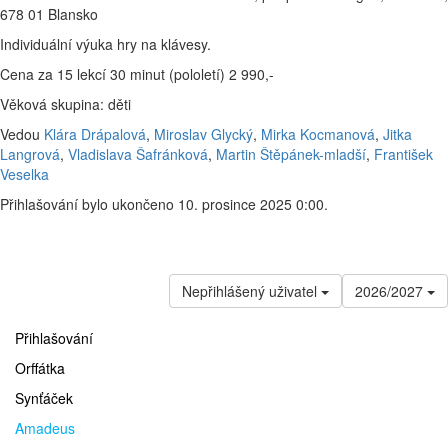
678 01 Blansko
Individuální výuka hry na klávesy.
Cena za 15 lekcí 30 minut (pololetí) 2 990,-
Věková skupina: děti
Vedou
Klára Drápalová
,
Miroslav Glycký
,
Mirka Kocmanová
,
Jitka
Langrová
,
Vladislava Šafránková
,
Martin Štěpánek-mladší
,
František
Veselka
Přihlašování bylo ukončeno 10. prosince 2025 0:00.
Nepřihlášený uživatel
2026/2027
Přihlašování
Orffátka
Synťáček
Amadeus